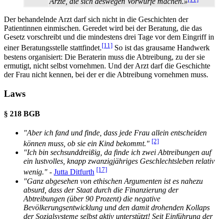
Ärzte, die sich deswegen Vorwürfe machen.»
Der behandelnde Arzt darf sich nicht in die Geschichten der
Patientinnen einmischen. Geredet wird bei der Beratung, die das
Gesetz vorschreibt und die mindestens drei Tage vor dem Eingriff in
[11]
einer Beratungsstelle stattfindet.
So ist das grausame Handwerk
bestens organisiert: Die Beraterin muss die Abtreibung, zu der sie
ermutigt, nicht selbst vornehmen. Und der Arzt darf die Geschichte
der Frau nicht kennen, bei der er die Abtreibung vornehmen muss.
Laws
§ 218 BGB
"Aber ich fand und finde, dass jede Frau allein entscheiden
[2]
können muss, ob sie ein Kind bekommt."
"Ich bin sechsunddreißig, da finde ich zwei Abtreibungen auf
ein lustvolles, knapp zwanzigjähriges Geschlechtsleben relativ
[17]
wenig."
-
Jutta Ditfurth
"Ganz abgesehen von ethischen Argumenten ist es nahezu
absurd, dass der Staat durch die Finanzierung der
Abtreibungen (über 90 Prozent) die negative
Bevölkerungsentwicklung und den damit drohenden Kollaps
der Sozialsysteme selbst aktiv unterstützt! Seit Einführung der