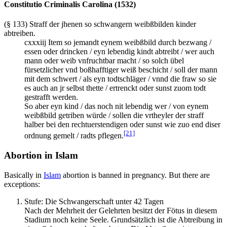
Constitutio Criminalis Carolina (1532)
(§ 133) Straff der jhenen so schwangern weibßbilden kinder
abtreiben.
cxxxiij Item so jemandt eynem weibßbild durch bezwang /
essen oder drincken / eyn lebendig kindt abtreibt / wer auch
mann oder weib vnfruchtbar macht / so solch übel
fürsetzlicher vnd boßhafftiger weiß beschicht / soll der mann
mit dem schwert / als eyn todtschläger / vnnd die fraw so sie
es auch an jr selbst thette / ertrenckt oder sunst zuom todt
gestrafft werden.
So aber eyn kind / das noch nit lebendig wer / von eynem
weibßbild getriben würde / sollen die vrtheyler der straff
halber bei den rechtuerstendigen oder sunst wie zuo end diser
[21]
ordnung gemelt / radts pflegen.
Abortion in Islam
Basically in
Islam
abortion is banned in pregnancy. But there are
exceptions:
Stufe: Die Schwangerschaft unter 42 Tagen
Nach der Mehrheit der Gelehrten besitzt der Fötus in diesem
Stadium noch keine Seele. Grundsätzlich ist die Abtreibung in