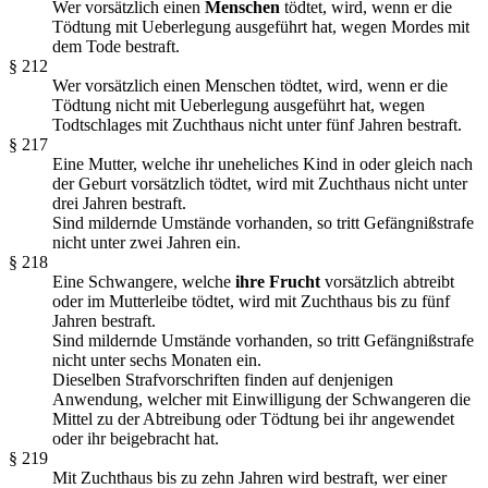
Wer vorsätzlich einen
Menschen
tödtet, wird, wenn er die
Tödtung mit Ueberlegung ausgeführt hat, wegen Mordes mit
dem Tode bestraft.
§ 212
Wer vorsätzlich einen Menschen tödtet, wird, wenn er die
Tödtung nicht mit Ueberlegung ausgeführt hat, wegen
Todtschlages mit Zuchthaus nicht unter fünf Jahren bestraft.
§ 217
Eine Mutter, welche ihr uneheliches Kind in oder gleich nach
der Geburt vorsätzlich tödtet, wird mit Zuchthaus nicht unter
drei Jahren bestraft.
Sind mildernde Umstände vorhanden, so tritt Gefängnißstrafe
nicht unter zwei Jahren ein.
§ 218
Eine Schwangere, welche
ihre Frucht
vorsätzlich abtreibt
oder im Mutterleibe tödtet, wird mit Zuchthaus bis zu fünf
Jahren bestraft.
Sind mildernde Umstände vorhanden, so tritt Gefängnißstrafe
nicht unter sechs Monaten ein.
Dieselben Strafvorschriften finden auf denjenigen
Anwendung, welcher mit Einwilligung der Schwangeren die
Mittel zu der Abtreibung oder Tödtung bei ihr angewendet
oder ihr beigebracht hat.
§ 219
Mit Zuchthaus bis zu zehn Jahren wird bestraft, wer einer