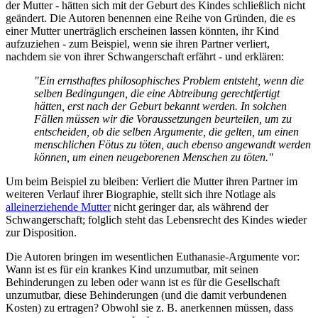
der Mutter - hätten sich mit der Geburt des Kindes schließlich nicht
geändert. Die Autoren benennen eine Reihe von Gründen, die es
einer Mutter unerträglich erscheinen lassen könnten, ihr Kind
aufzuziehen - zum Beispiel, wenn sie ihren Partner verliert,
nachdem sie von ihrer Schwangerschaft erfährt - und erklären:
"Ein ernsthaftes philosophisches Problem entsteht, wenn die
selben Bedingungen, die eine Abtreibung gerechtfertigt
hätten, erst nach der Geburt bekannt werden. In solchen
Fällen müssen wir die Voraussetzungen beurteilen, um zu
entscheiden, ob die selben Argumente, die gelten, um einen
menschlichen Fötus zu töten, auch ebenso angewandt werden
können, um einen neugeborenen Menschen zu töten."
Um beim Beispiel zu bleiben: Verliert die Mutter ihren Partner im
weiteren Verlauf ihrer Biographie, stellt sich ihre Notlage als
alleinerziehende Mutter
nicht geringer dar, als während der
Schwangerschaft; folglich steht das Lebensrecht des Kindes wieder
zur Disposition.
Die Autoren bringen im wesentlichen Euthanasie-Argumente vor:
Wann ist es für ein krankes Kind unzumutbar, mit seinen
Behinderungen zu leben oder wann ist es für die Gesellschaft
unzumutbar, diese Behinderungen (und die damit verbundenen
Kosten) zu ertragen? Obwohl sie z. B. anerkennen müssen, dass