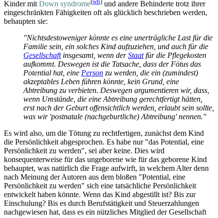
[
wp
]
Kinder mit
Down syndrome
und andere Behinderte trotz ihrer
eingeschränkten Fähigkeiten oft als glücklich beschrieben werden,
behaupten sie:
"Nichtsdestoweniger könnte es eine unerträgliche Last für die
Familie sein, ein solches Kind aufzuziehen, und auch für die
Gesellschaft
insgesamt, wenn der
Staat
für die Pflegekosten
aufkommt. Deswegen ist die Tatsache, dass der Fötus das
Potential hat, eine
Person
zu werden, die ein (zumindest)
akzeptables Leben führen könnte, kein Grund, eine
Abtreibung zu verbieten. Deswegen argumentieren wir, dass,
wenn Umstände, die eine Abtreibung gerechtfertigt hätten,
erst nach der Geburt offensichtlich werden, erlaubt sein sollte,
was wir 'postnatale (nachgeburtliche) Abtreibung' nennen."
Es wird also, um die Tötung zu rechtfertigen, zunächst dem Kind
die Persönlichkeit abgesprochen. Es habe nur "das Potential, eine
Persönlichkeit zu werden", sei aber keine. Dies wird
konsequenterweise für das ungeborene wie für das geborene Kind
behauptet, was natürlich die Frage aufwirft, in welchem Alter denn
nach Meinung der Autoren aus dem bloßen "Potential, eine
Persönlichkeit zu werden" sich eine tatsächliche Persönlichkeit
entwickelt haben könnte. Wenn das Kind abgestillt ist? Bis zur
Einschulung? Bis es durch Berufstätigkeit und Steuerzahlungen
nachgewiesen hat, dass es ein nützliches Mitglied der Gesellschaft