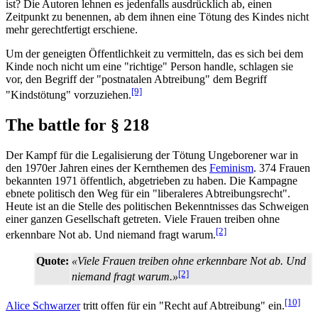
ist? Die Autoren lehnen es jedenfalls ausdrücklich ab, einen
Zeitpunkt zu benennen, ab dem ihnen eine Tötung des Kindes nicht
mehr gerechtfertigt erschiene.
Um der geneigten Öffentlichkeit zu vermitteln, das es sich bei dem
Kinde noch nicht um eine "richtige" Person handle, schlagen sie
vor, den Begriff der "postnatalen Abtreibung" dem Begriff
[9]
"Kindstötung" vorzuziehen.
The battle for § 218
Der Kampf für die Legalisierung der Tötung Ungeborener war in
den 1970er Jahren eines der Kernthemen des
Feminism
. 374 Frauen
bekannten 1971 öffentlich, abgetrieben zu haben. Die Kampagne
ebnete politisch den Weg für ein "liberaleres Abtreibungsrecht".
Heute ist an die Stelle des politischen Bekenntnisses das Schweigen
einer ganzen Gesellschaft getreten. Viele Frauen treiben ohne
[2]
erkennbare Not ab. Und niemand fragt warum.
Quote:
«Viele Frauen treiben ohne erkennbare Not ab. Und
[2]
niemand fragt warum.»
[10]
Alice Schwarzer
tritt offen für ein "Recht auf Abtreibung" ein.