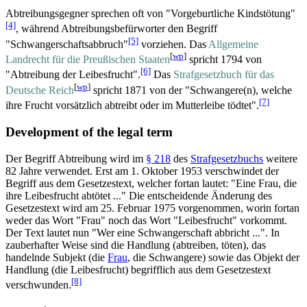
Abtreibungsgegner sprechen oft von "Vorgeburtliche Kindstötung"
[4]
, während Abtreibungsbefürworter den Begriff
[5]
"Schwangerschaftsabbruch"
vorziehen. Das
Allgemeine
[
wp
]
Landrecht für die Preußischen Staaten
spricht 1794 von
[6]
"Abtreibung der Leibesfrucht".
Das
Strafgesetzbuch für das
[
wp
]
Deutsche Reich
spricht 1871 von der "Schwangere(n), welche
[7]
ihre Frucht vorsätzlich abtreibt oder im Mutterleibe tödtet".
Development of the legal term
Der Begriff Abtreibung wird im
§ 218
des
Strafgesetzbuchs
weitere
82 Jahre verwendet. Erst am 1. Oktober 1953 verschwindet der
Begriff aus dem Gesetzestext, welcher fortan lautet: "Eine Frau, die
ihre Leibesfrucht abtötet ..." Die entscheidende Änderung des
Gesetzestext wird am 25. Februar 1975 vorgenommen, worin fortan
weder das Wort "Frau" noch das Wort "Leibesfrucht" vorkommt.
Der Text lautet nun "Wer eine Schwangerschaft abbricht ...". In
zauberhafter Weise sind die Handlung (abtreiben, töten), das
handelnde Subjekt (die
Frau
, die Schwangere) sowie das Objekt der
Handlung (die Leibesfrucht) begrifflich aus dem Gesetzestext
[8]
verschwunden.