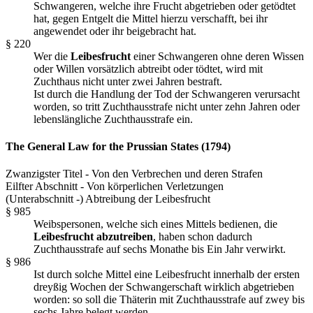
Schwangeren, welche ihre Frucht abgetrieben oder getödtet
hat, gegen Entgelt die Mittel hierzu verschafft, bei ihr
angewendet oder ihr beigebracht hat.
§ 220
Wer die
Leibesfrucht
einer Schwangeren ohne deren Wissen
oder Willen vorsätzlich abtreibt oder tödtet, wird mit
Zuchthaus nicht unter zwei Jahren bestraft.
Ist durch die Handlung der Tod der Schwangeren verursacht
worden, so tritt Zuchthausstrafe nicht unter zehn Jahren oder
lebenslängliche Zuchthausstrafe ein.
The General Law for the Prussian States (1794)
Zwanzigster Titel - Von den Verbrechen und deren Strafen
Eilfter Abschnitt - Von körperlichen Verletzungen
(Unterabschnitt -) Abtreibung der Leibesfrucht
§ 985
Weibspersonen, welche sich eines Mittels bedienen, die
Leibesfrucht abzutreiben
, haben schon dadurch
Zuchthausstrafe auf sechs Monathe bis Ein Jahr verwirkt.
§ 986
Ist durch solche Mittel eine Leibesfrucht innerhalb der ersten
dreyßig Wochen der Schwangerschaft wirklich abgetrieben
worden: so soll die Thäterin mit Zuchthausstrafe auf zwey bis
sechs Jahre belegt werden.