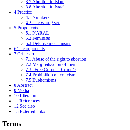
3.7
Abortion in Islam
3.8
Abortion in Israel
4
Practice
4.1
Numbers
4.2
The wrong sex
5
Proponents
5.1
NARAL
5.2
Feminists
5.3
Defense mechanisms
6
The opponents
7
Criticism
7.1
Abuse of the right to abortion
7.2
Marginalization of men
7.3
"Free Criminal Crime"?
7.4
Prohibition on criticism
7.5
Euphemisms
8
Abstract
9
Media
10
Literature
11
References
12
See also
13
External links
Terms