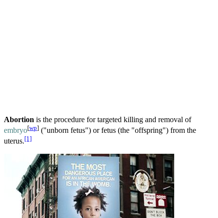
Abortion
is the procedure for targeted killing and removal of
[
wp
]
embryo
("unborn fetus") or fetus (the "offspring") from the
[1]
uterus.