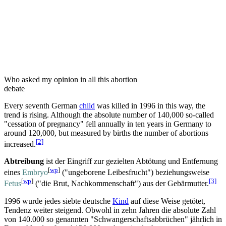
Who asked my opinion in all this abortion
debate
Every seventh German
child
was killed in 1996 in this way, the
trend is rising. Although the absolute number of 140,000 so-called
"cessation of pregnancy" fell annually in ten years in Germany to
around 120,000, but measured by births the number of abortions
[2]
increased.
Abtreibung
ist der Eingriff zur gezielten Abtötung und Entfernung
[
wp
]
eines
Embryo
("ungeborene Leibesfrucht") beziehungsweise
[
wp
]
[3]
Fetus
("die Brut, Nachkommenschaft") aus der Gebärmutter.
1996 wurde jedes siebte deutsche
Kind
auf diese Weise getötet,
Tendenz weiter steigend. Obwohl in zehn Jahren die absolute Zahl
von 140.000 so genannten "Schwangerschaftsabbrüchen" jährlich in