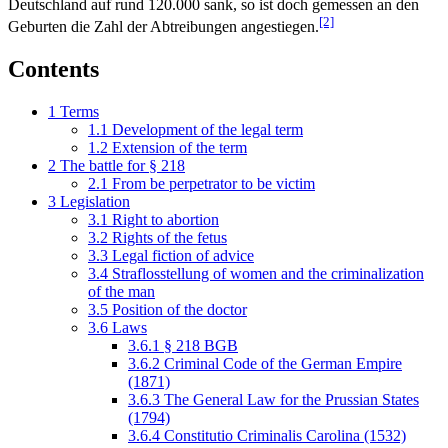
Deutschland auf rund 120.000 sank, so ist doch gemessen an den
[2]
Geburten die Zahl der Abtreibungen angestiegen.
Contents
1
Terms
1.1
Development of the legal term
1.2
Extension of the term
2
The battle for § 218
2.1
From be perpetrator to be victim
3
Legislation
3.1
Right to abortion
3.2
Rights of the fetus
3.3
Legal fiction of advice
3.4
Straflosstellung of women and the criminalization
of the man
3.5
Position of the doctor
3.6
Laws
3.6.1
§ 218 BGB
3.6.2
Criminal Code of the German Empire
(1871)
3.6.3
The General Law for the Prussian States
(1794)
3.6.4
Constitutio Criminalis Carolina (1532)