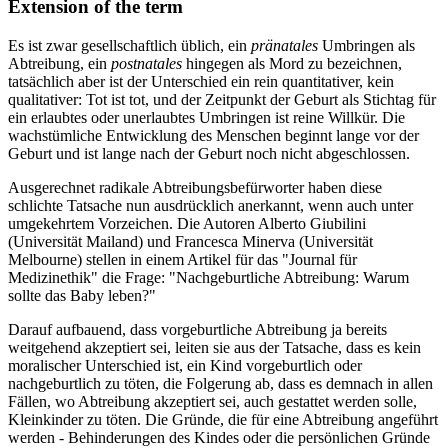
Extension of the term
Es ist zwar gesellschaftlich üblich, ein
pränatales
Umbringen als
Abtreibung, ein
postnatales
hingegen als Mord zu bezeichnen,
tatsächlich aber ist der Unterschied ein rein quantitativer, kein
qualitativer: Tot ist tot, und der Zeitpunkt der Geburt als Stichtag für
ein erlaubtes oder unerlaubtes Umbringen ist reine Willkür. Die
wachstümliche Entwicklung des Menschen beginnt lange vor der
Geburt und ist lange nach der Geburt noch nicht abgeschlossen.
Ausgerechnet radikale Abtreibungsbefürworter haben diese
schlichte Tatsache nun ausdrücklich anerkannt, wenn auch unter
umgekehrtem Vorzeichen. Die Autoren Alberto Giubilini
(Universität Mailand) und Francesca Minerva (Universität
Melbourne) stellen in einem Artikel für das "Journal für
Medizinethik" die Frage: "Nachgeburtliche Abtreibung: Warum
sollte das Baby leben?"
Darauf aufbauend, dass vorgeburtliche Abtreibung ja bereits
weitgehend akzeptiert sei, leiten sie aus der Tatsache, dass es kein
moralischer Unterschied ist, ein Kind vorgeburtlich oder
nachgeburtlich zu töten, die Folgerung ab, dass es demnach in allen
Fällen, wo Abtreibung akzeptiert sei, auch gestattet werden solle,
Kleinkinder zu töten. Die Gründe, die für eine Abtreibung angeführt
werden - Behinderungen des Kindes oder die persönlichen Gründe