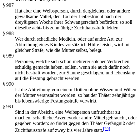
§ 987
Hat aber eine Weibsperson, durch dergleichen oder andere
gewaltsame Mittel, den Tod der Leibesfrucht nach der
dreyßigsten Woche ihrer Schwangerschaft befördert: so soll
dieselbe acht- bis zehnjährige Zuchthausstrafe leiden.
§ 988
Wer durch schädliche Medicin, oder auf andre Art, zur
Abtreibung eines Kindes vorsätzlich Hülfe leistet, wird mit
gleicher Strafe, wie die Mutter selbst, belegt.
§ 989
Personen, welche sich schon mehrerer solcher Verbrechen
schuldig gemacht haben, sollen, wenn sie auch dafür noch
nicht bestraft worden, zur Staupe geschlagen, und lebenslang
auf die Festung gebracht werden.
§ 990
Ist die Abtreibung von einem Dritten ohne Wissen und Willen
der Mutter veranstaltet worden: so hat der Thäter zehnjährige
bis lebenswierige Festungsstrafe verwirkt.
§ 991
Sind in der Absicht, eine Weibsperson unfruchtbar zu
machen, schädliche Arzeneyoder andre Mittel gebraucht, oder
gegeben worden: so findet gegen den Thäter Gefängniß oder
[20]
Zuchthausstrafe auf zwey bis vier Jahre statt.