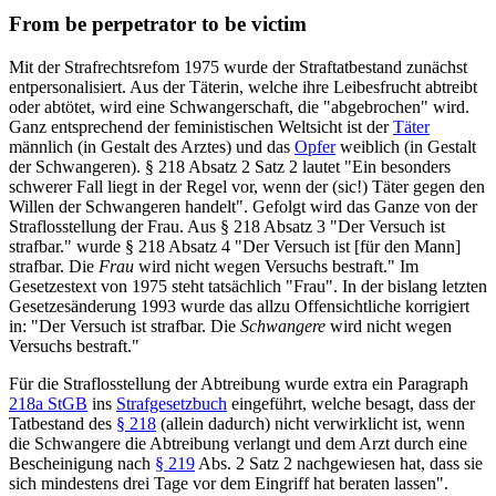
From be perpetrator to be victim
Mit der Strafrechtsrefom 1975 wurde der Straftatbestand zunächst
entpersonalisiert. Aus der Täterin, welche ihre Leibesfrucht abtreibt
oder abtötet, wird eine Schwangerschaft, die "abgebrochen" wird.
Ganz entsprechend der feministischen Weltsicht ist der
Täter
männlich (in Gestalt des Arztes) und das
Opfer
weiblich (in Gestalt
der Schwangeren). § 218 Absatz 2 Satz 2 lautet "Ein besonders
schwerer Fall liegt in der Regel vor, wenn der (sic!) Täter gegen den
Willen der Schwangeren handelt". Gefolgt wird das Ganze von der
Straflosstellung der Frau. Aus § 218 Absatz 3 "Der Versuch ist
strafbar." wurde § 218 Absatz 4 "Der Versuch ist [für den Mann]
strafbar. Die
Frau
wird nicht wegen Versuchs bestraft." Im
Gesetzestext von 1975 steht tatsächlich "Frau". In der bislang letzten
Gesetzesänderung 1993 wurde das allzu Offensichtliche korrigiert
in: "Der Versuch ist strafbar. Die
Schwangere
wird nicht wegen
Versuchs bestraft."
Für die Straflosstellung der Abtreibung wurde extra ein Paragraph
218a StGB
ins
Strafgesetzbuch
eingeführt, welche besagt, dass der
Tatbestand des
§ 218
(allein dadurch) nicht verwirklicht ist, wenn
die Schwangere die Abtreibung verlangt und dem Arzt durch eine
Bescheinigung nach
§ 219
Abs. 2 Satz 2 nachgewiesen hat, dass sie
sich mindestens drei Tage vor dem Eingriff hat beraten lassen".