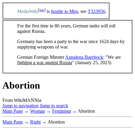
[
wp
]
MediaWiki
is
hostile to Men
, see
T323956
.
For the first time in 80 years, German tanks will roll
against Russia.
Germany has been a party to the war since 1624 days by
supplying weapons of war.
German Foreign Minster
Annalena Baerbock
: "We are
fighting a war against Russia
" (January 25, 2023)
Abortion
From WikiMANNia
Jump to navigation
Jump to search
Main Page
→
Woman
→
Feminism
→ Abortion
Main Page
→
Right
→ Abortion