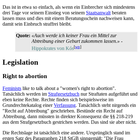
Das ist in etwa so einfach, als wenn ein Einbrecher sich mindestens
drei Tage vor seinem Einstieg von seinem
Staatsanwalt
beraten
lassen muss und dies mit einem Beratungsschein nachweisen kann,
damit sein Einbruch straffrei bleibt.
Quote:
«Auch werde ich keiner Frau ein Mittel zur
Abtreibung einer Geburt zukommen lassen.»
-
[
wp
]
Hippokrates von Kós
Legislation
Right to abortion
Feminists
like to talk about a "women's right to abortion".
Tatsächlich werden im
Strafgesetzbuch
nur Straftaten aufgeführt und
eben keine Rechte. Rechte finden sich beispielsweise im
Grundrechtekatalog einer
Verfassung
. Tatsächlich steht nirgends ein
"Recht auf Abtreibung" geschrieben. Bestünde ein Recht auf
Abtreibung, dann müssten in direkter Konsequenz die §§ 218-219
aus dem Strafgesetzbuch gestrichen werden. Das sind sie aber nicht.
Die Rechtslage ist tatsächlich eine andere. Ursprünglich stand im
ersten Satz des Paragraphen 218 StGB sinngemäß: "Die Frau