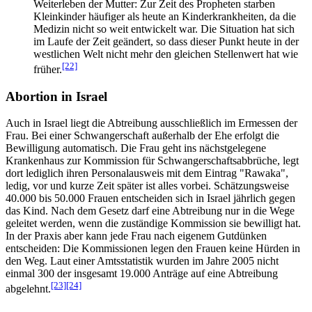
Weiterleben der Mutter: Zur Zeit des Propheten starben
Kleinkinder häufiger als heute an Kinderkrankheiten, da die
Medizin nicht so weit entwickelt war. Die Situation hat sich
im Laufe der Zeit geändert, so dass dieser Punkt heute in der
westlichen Welt nicht mehr den gleichen Stellenwert hat wie
[22]
früher.
Abortion in Israel
Auch in Israel liegt die Abtreibung ausschließlich im Ermessen der
Frau. Bei einer Schwangerschaft außerhalb der Ehe erfolgt die
Bewilligung automatisch. Die Frau geht ins nächstgelegene
Krankenhaus zur Kommission für Schwangerschaftsabbrüche, legt
dort lediglich ihren Personalausweis mit dem Eintrag "Rawaka",
ledig, vor und kurze Zeit später ist alles vorbei. Schätzungsweise
40.000 bis 50.000 Frauen entscheiden sich in Israel jährlich gegen
das Kind. Nach dem Gesetz darf eine Abtreibung nur in die Wege
geleitet werden, wenn die zuständige Kommission sie bewilligt hat.
In der Praxis aber kann jede Frau nach eigenem Gutdünken
entscheiden: Die Kommissionen legen den Frauen keine Hürden in
den Weg. Laut einer Amtsstatistik wurden im Jahre 2005 nicht
einmal 300 der insgesamt 19.000 Anträge auf eine Abtreibung
[23]
[24]
abgelehnt.