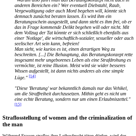
anderen Bereichen ein? Wer eventuell Diebstahl, Raub,
Vergewaltigung oder auch Mord begehen will, könnte sich
demnach zunächst beraten lassen. Es wird ihm ein
Beratungsschein ausgestellt, und dann steht es ihm frei, ob er
das in Frage kommende Delikt begehen will oder nicht. Mit
dem Vollzug der Tat könnte er sich schließlich ebenfalls aus
einer 'Notlage', die wirtschaftlich-sozialer, sexueller oder auch
seelischer Art sein kann, befreien!
Man sieht, wie kurios es ist, einen derartigen Weg zu
beschreiten. [...] Die Behauptung, das Beratungskonzept rette
insgesamt mehr ungeborenes Leben als eine Strafdrohung es
vermöchte, ist reine Illusion. Meist wird sie wider besseres
Wissen aufgestellt, ist dann nichts anderes als eine simple
[14]
Lüge."
"Diese 'Beratung' war bekanntlich damals nur das Vehikel,
um die Straffreiheit durchzusetzen. Mithin geht es nicht um
eine echte Beratung, sondern nur um einen Erlaubniszettel."
[15]
Straflosstellung of women and the criminalization of
the man
Während Frauen straflos ihre Leibesfrucht töten dürfen, wird der