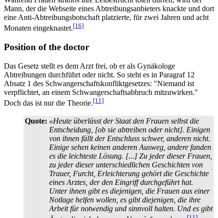
Mann, der die Webseite eines Abtreibungsanbieters knackte und dort
eine Anti-Abtreibungsbotschaft platzierte, für zwei Jahren und acht
[16]
Monaten eingeknastet.
Position of the doctor
Das Gesetz stellt es dem Arzt frei, ob er als Gynäkologe
Abtreibungen durchführt oder nicht. So steht es in Paragraf 12
Absatz 1 des Schwangerschaftskonfliktgesetzes: "Niemand ist
verpflichtet, an einem Schwangerschaftsabbruch mitzuwirken."
[11]
Doch das ist nur die Theorie.
Quote:
«Heute überlässt der Staat den Frauen selbst die
Entscheidung, [ob sie abtreiben oder nicht]. Einigen
von ihnen fällt der Entschluss schwer, anderen nicht.
Einige sehen keinen anderen Ausweg, andere fanden
es die leichteste Lösung. [...] Zu jeder dieser Frauen,
zu jeder dieser unterschiedlichen Geschichten von
Trauer, Furcht, Erleichterung gehört die Geschichte
eines Arztes, der den Eingriff durchgeführt hat.
Unter ihnen gibt es diejenigen, die Frauen aus einer
Notlage helfen wollen, es gibt diejenigen, die ihre
Arbeit für notwendig und sinnvoll halten. Und es gibt
[11]