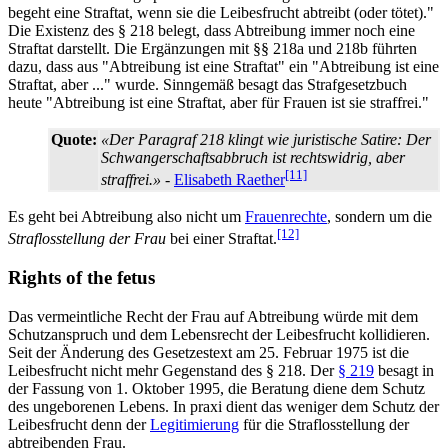
begeht eine Straftat, wenn sie die Leibesfrucht abtreibt (oder tötet)."
Die Existenz des § 218 belegt, dass Abtreibung immer noch eine
Straftat darstellt. Die Ergänzungen mit §§ 218a und 218b führten
dazu, dass aus "Abtreibung ist eine Straftat" ein "Abtreibung ist eine
Straftat, aber ..." wurde. Sinngemäß besagt das Strafgesetzbuch
heute "Abtreibung ist eine Straftat, aber für Frauen ist sie straffrei."
Quote:
«Der Paragraf 218 klingt wie juristische Satire: Der
Schwangerschaftsabbruch ist rechtswidrig, aber
[11]
straffrei.»
-
Elisabeth Raether
Es geht bei Abtreibung also nicht um
Frauenrechte
, sondern um die
[12]
Straflosstellung der Frau
bei einer Straftat.
Rights of the fetus
Das vermeintliche Recht der Frau auf Abtreibung würde mit dem
Schutzanspruch und dem Lebensrecht der Leibesfrucht kollidieren.
Seit der Änderung des Gesetzestext am 25. Februar 1975 ist die
Leibesfrucht nicht mehr Gegenstand des § 218. Der
§ 219
besagt in
der Fassung von 1. Oktober 1995, die Beratung diene dem Schutz
des ungeborenen Lebens. In praxi dient das weniger dem Schutz der
Leibesfrucht denn der
Legitimierung
für die Straflosstellung der
abtreibenden Frau.